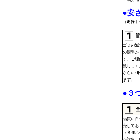
イプのハーネ
●
安
（走行中
ゴミの減
の衝撃か
す。ご理
致します
さらに梱
ます。
●
３
品質に自
売してお
（各種ハ
が対象。