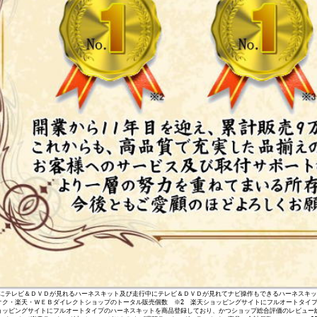
にテレビ＆ＤＶＤが見れるハーネスキット及び走行中にテレビ＆ＤＶＤが見れてナビ操作もできるハーネスキット
オク・楽天・ＷＥＢダイレクトショップのトータル販売個数 ※2 楽天ショッピングサイトにフルオートタイ
ョッピングサイトにフルオートタイプのハーネスキットを商品登録しており、かつショップ総合評価のレビュー総