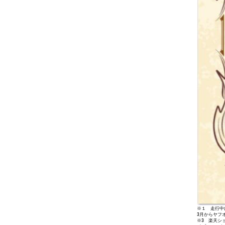
※１ 走行中
3月からヤフ
※3 楽天シ