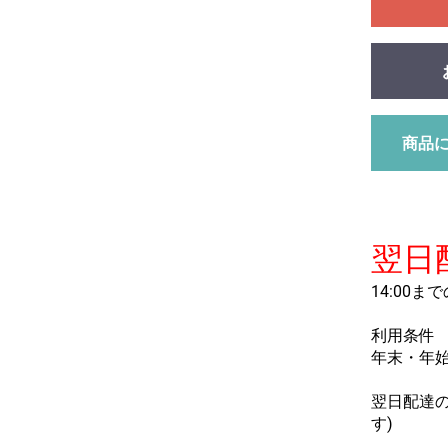
商品
翌日
14:00
利用条件
年末・年
翌日配達
す)