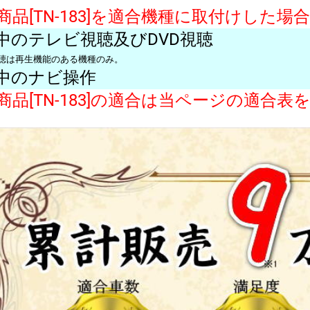
商品[TN-183]を適合機種に取付けした
中のテレビ視聴及びDVD視聴
視聴は再生機能のある機種のみ。
中のナビ操作
商品[TN-183]の適合は当ページの適合