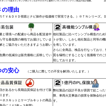
スキットで楽天ランキング内ジャンルがＨＤＤナビ週間ランキングのランクイン商品の合計個数。 201
さの理由
のＴＶ＆ＤＶＤ視聴とナビ操作が低価格で実現できる。）※ＴＮシリーズ。
量と環境への配慮から商品を配送途中
他社製品に比べてシンプル構造のため
ら守る最低限の梱包でお届けしていま
トが安い。しかし他社製品と同等の機
解とご協力をいただきますようお願い
を有しています。
。
さらに全商品、検品を行なっており、
包費の低減分は販売価格に反映してい
質を犠牲にすることなく低価格でのご
現しております。
つの安心
（ご購入に際しての不安を解消いたします。）
信があるから長期品質保証を付けて販
弊社製品の設計不良が原因で起こった
ります。
障、車両火災事故の損害を保険会社が
ーネスキットとケーブルキットの商品
す。
商品により1年～３年間）