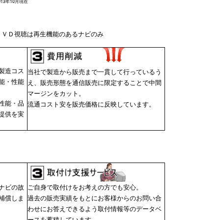
3年10月現在
ＤＶＤ視聴は再生機能のあるナビのみ
製造コス
当社で製造から販売まで一貫して行っているう
能・性能
え、販売形態を通信販売に限定することで中間
マージンをカット。
性能・品
流通コスト安を販売価格に反映しています。
提供を実
ナビの故
ご自身で取付けをお考えの方でも安心。
補償しま
過去の販売実績をもとにお客様からのお問い合
わせにお答えできるよう取付情報等のデータベ
ースを蓄積しています。