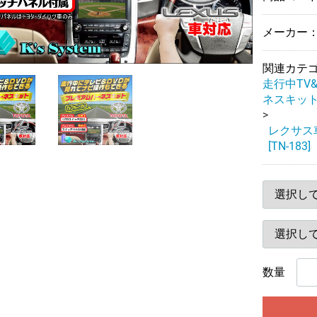
メーカー：
関連カテ
走行中TV
ネスキッ
レクサス
[TN-183]
数量