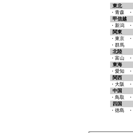
東北
・青森
・
甲信越
・新潟
・
関東
・東京
・
・群馬
北陸
・富山
・
東海
・愛知
・
関西
・大阪
・
中国
・鳥取
・
四国
・徳島
・