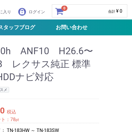
0
¥ 0
に入り
ログイン
合計
スタッフブログ
お問い合わせ
50h ANF10 H26.6〜
.8 レクサス純正 標準
HDDナビ対応
スメ
50
税込
ント：
78
pt
ド：
TN-183HW ～ TN-183SW