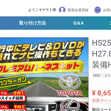
ようこそゲスト様
新規会員登録
お気
取り付け方法
Q＆A
HS2
H27
装備
NEW
オス
¥ 8,6
加算ポイ
商品コー