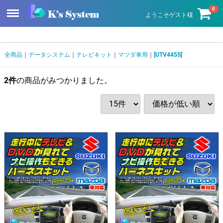
Menu
0
ようこそゲスト様
全商品
データシステム
テレビキット
マツダ車用
[UTV445S]
2
件
の商品がみつかりました。