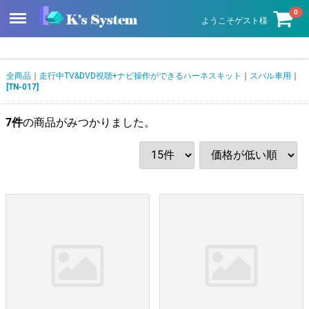
Menu
0
ようこそゲスト様
全商品
走行中TV&DVD視聴+ナビ操作ができるハーネスキット
スバル車用
[TN-017]
7
件
の商品がみつかりました。