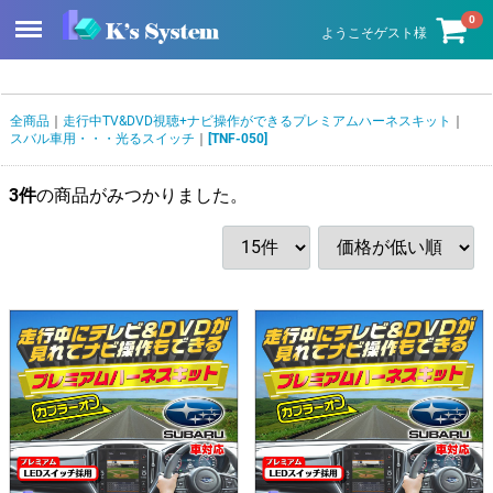
Menu
0
ようこそゲスト様
全商品
走行中TV&DVD視聴+ナビ操作ができるプレミアムハーネスキット
スバル車用・・・光るスイッチ
[TNF-050]
3
件
の商品がみつかりました。