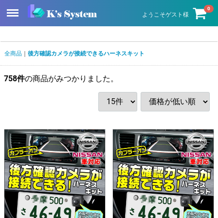
Menu
0
ようこそゲスト様
全商品
後方確認カメラが接続できるハーネスキット
758
件
の商品がみつかりました。