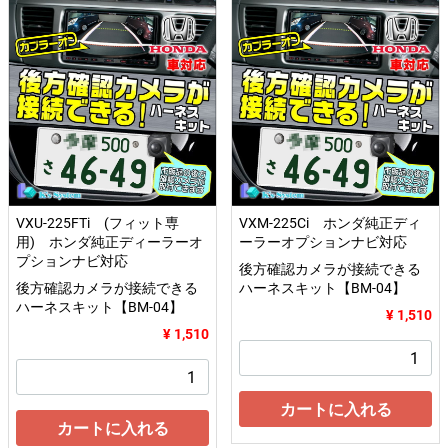
VXU-225FTi (フィット専
VXM-225Ci ホンダ純正ディ
用) ホンダ純正ディーラーオ
ーラーオプションナビ対応
プションナビ対応
後方確認カメラが接続できる
後方確認カメラが接続できる
ハーネスキット【BM-04】
ハーネスキット【BM-04】
¥ 1,510
¥ 1,510
カートに入れる
カートに入れる