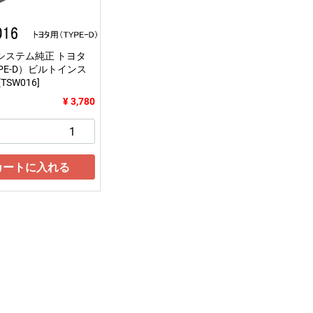
システム純正 トヨタ
PE-D）ビルトインス
TSW016]
¥ 3,780
カートに入れる