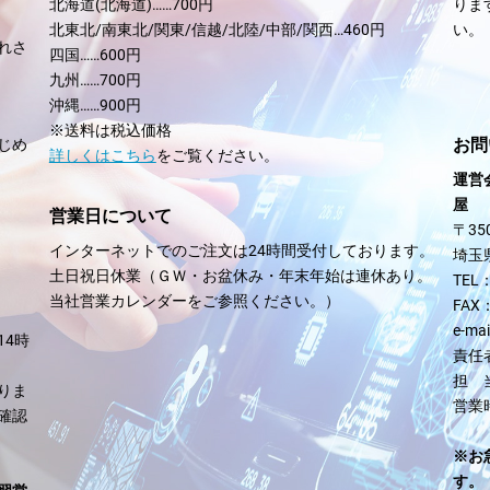
北海道(北海道)……700円
りま
北東北/南東北/関東/信越/北陸/中部/関西…460円
い。
れさ
四国……600円
。
九州……700円
沖縄……900円
※送料は税込価格
お問
じめ
詳しくはこちら
をご覧ください。
運営
屋 号
営業日について
〒350
インターネットでのご注文は24時間受付しております。
埼玉
土日祝日休業（ＧＷ・お盆休み・年末年始は連休あり。
TEL
当社営業カレンダーをご参照ください。）
FAX
e-ma
14時
責任
担 
りま
営業
確認
※お
す。