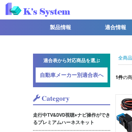
製品情報
適合情報
全商
適合表から対応商品を選ぶ
自動車メーカー別適合表へ
1
件
の
Category
走行中TV&DVD視聴+ナビ操作ができ
るプレミアムハーネスキット