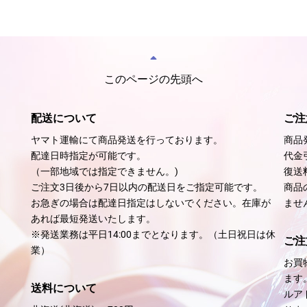
このページの先頭へ
配送について
ご注
ヤマト運輸にて商品発送を行っております。
商品
配達日時指定が可能です。
代金
（一部地域では指定できません。)
復送
ご注文3日後から7日以内の配送日をご指定可能です。
商品
お急ぎの場合は配達日指定はしないでください。在庫が
ませ
あれば最短発送いたします。
※発送業務は平日14:00までとなります。（土日祝日は休
ご注
業）
お買
ます
送料について
ルア