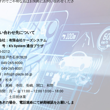
すのでご不明な点はお気軽にお問い合わせくださ
い合わせ先について
会社：有限会社ケーズシステム
：K’s System 通信プラザ
-0212
県坂戸市石井2820
：
049-265-8000
：
049-265-8001
il：
info@t-plaza.co.jp
者：
松本
当：
尾崎、寺田、長嶋、関口、和野
時間：
月 ～ 金 11:00～12:00 13:00～18:00
土日祝休業
急ぎの場合、電話連絡にて納期確認をお願いしま