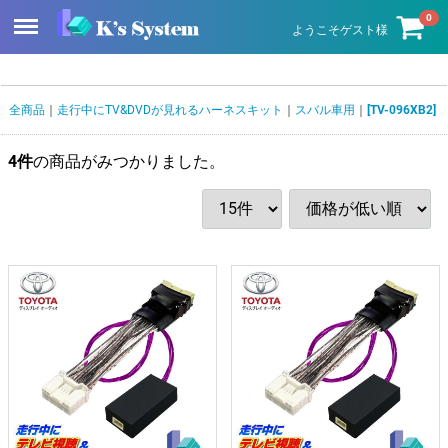
Menu
0
ようこそゲスト様
全商品
走行中にTV&DVDが見れるハーネスキット
スバル車用
[TV-096XB2]
4
件
の商品がみつかりました。