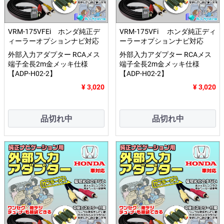
VRM-175VFEi ホンダ純正デ
VRM-175VFi ホンダ純正ディ
ィーラーオプションナビ対応
ーラーオプションナビ対応
外部入力アダプター RCAメス
外部入力アダプター RCAメス
端子全長2m金メッキ仕様
端子全長2m金メッキ仕様
【ADP-H02-2】
【ADP-H02-2】
¥ 3,020
¥ 3,020
品切れ中
品切れ中