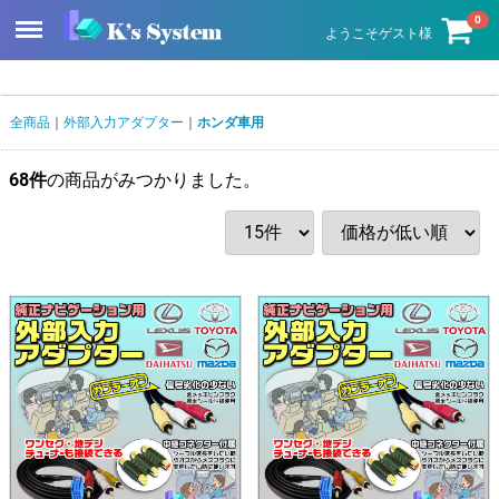
Menu
0
ようこそゲスト様
全商品
外部入力アダプター
ホンダ車用
68
件
の商品がみつかりました。