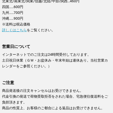
北東北/南東北/関東/信越/北陸/中部/関西…460円
四国……600円
九州……700円
沖縄……900円
※送料は税込価格
詳しくはこちら
をご覧ください。
営業日について
インターネットでのご注文は24時間受付しております。
土日祝日休業（ＧＷ・お盆休み・年末年始は連休あり。当社営業カ
レンダーをご参照ください。）
ご注意
商品発送後の注文キャンセルはお受けできません。
代金引換の発送で荷物受取拒否をされた場合、宅急便往復送料をご
負担頂きます。
商品の性質上、お客様のご都合による返品はお受けできません。