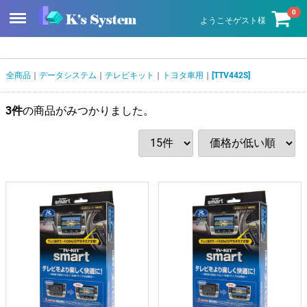
Menu
0
ようこそゲスト様
全商品
データシステム
テレビキット
トヨタ車用
[TTV442S]
3
件
の商品がみつかりました。