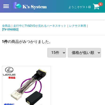
Menu
0
ようこそゲスト様
全商品
走行中にTV&DVDが見れるハーネスキット
レクサス車用
[TV-096XB2]
1
件
の商品がみつかりました。