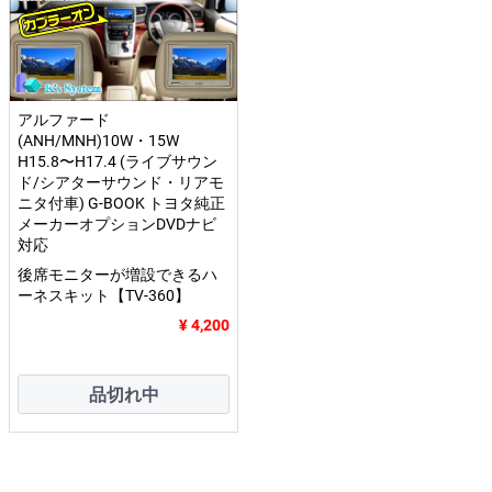
アルファード
(ANH/MNH)10W・15W
H15.8〜H17.4 (ライブサウン
ド/シアターサウンド・リアモ
ニタ付車) G-BOOK トヨタ純正
メーカーオプションDVDナビ
対応
後席モニターが増設できるハ
ーネスキット【TV-360】
¥ 4,200
品切れ中