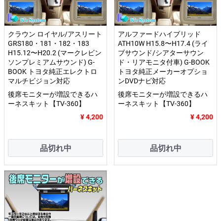
クラウン ロイヤル/アスリート
アルファードハイブリッド
GRS180・181・182・183
ATH10W H15.8〜H17.4 (ライ
H15.12〜H20.2 (マークレビン
ブサウンド/シアターサウン
ソンプレミアムサウンド) G-
ド・リアモニタ付車) G-BOOK
BOOK トヨタ純正エレクトロ
トヨタ純正メーカーオプショ
マルチビジョン対応
ンDVDナビ対応
後席モニターが増設できるハ
後席モニターが増設できるハ
ーネスキット【TV-360】
ーネスキット【TV-360】
¥ 4,200
¥ 4,200
品切れ中
品切れ中