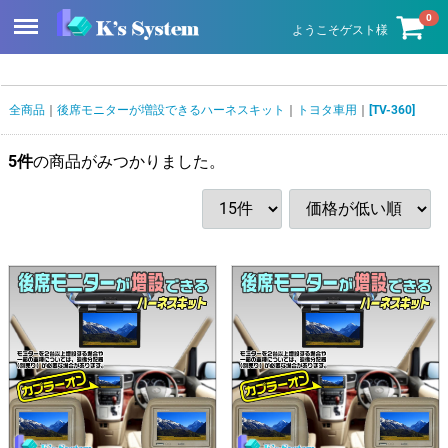
Menu
0
ようこそゲスト様
全商品
後席モニターが増設できるハーネスキット
トヨタ車用
[TV-360]
5
件
の商品がみつかりました。