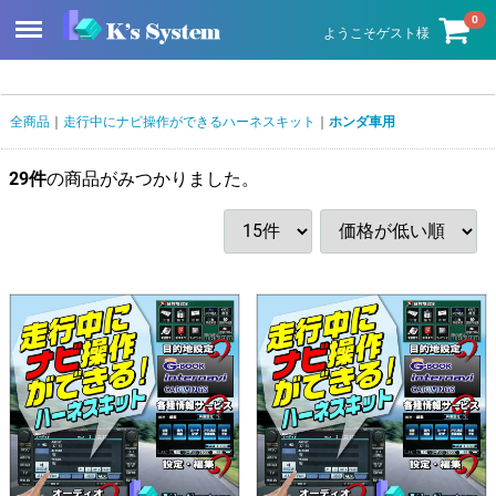
Menu
0
ようこそゲスト様
全商品
走行中にナビ操作ができるハーネスキット
ホンダ車用
29
件
の商品がみつかりました。