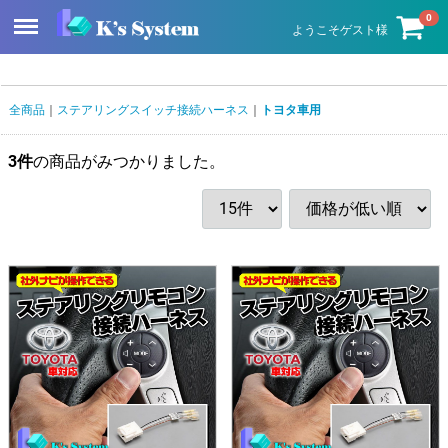
Menu
0
ようこそゲスト様
全商品
ステアリングスイッチ接続ハーネス
トヨタ車用
3
件
の商品がみつかりました。