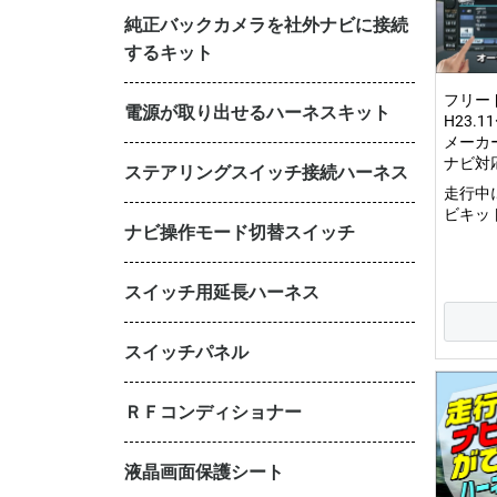
純正バックカメラを社外ナビに接続
するキット
フリード
電源が取り出せるハーネスキット
H23.1
メーカ
ナビ対
ステアリングスイッチ接続ハーネス
走行中
ビキット
ナビ操作モード切替スイッチ
スイッチ用延長ハーネス
スイッチパネル
ＲＦコンディショナー
液晶画面保護シート