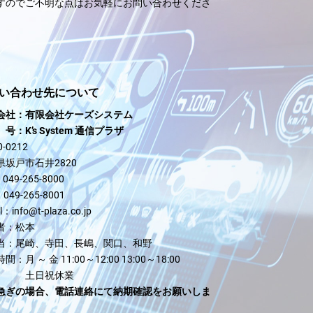
すのでご不明な点はお気軽にお問い合わせくださ
い合わせ先について
会社：有限会社ケーズシステム
：K’s System 通信プラザ
-0212
県坂戸市石井2820
：
049-265-8000
：
049-265-8001
il：
info@t-plaza.co.jp
者：
松本
当：
尾崎、寺田、長嶋、関口、和野
時間：
月 ～ 金 11:00～12:00 13:00～18:00
土日祝休業
急ぎの場合、電話連絡にて納期確認をお願いしま