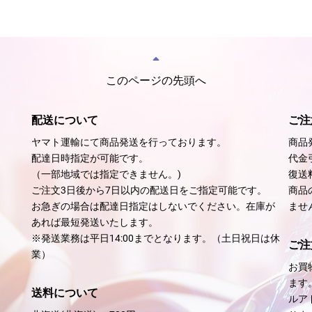
このページの先頭へ
配送について
ご注
ヤマト運輸にて商品発送を行っております。
商品
配達日時指定が可能です。
代金
（一部地域では指定できません。)
復送
ご注文3日後から7日以内の配送日をご指定可能です。
商品
お急ぎの場合は配達日指定はしないでください。在庫が
ませ
あれば最短発送いたします。
※発送業務は平日14:00までとなります。（土日祝日は休
ご注
業）
お買
ます
送料について
ルア