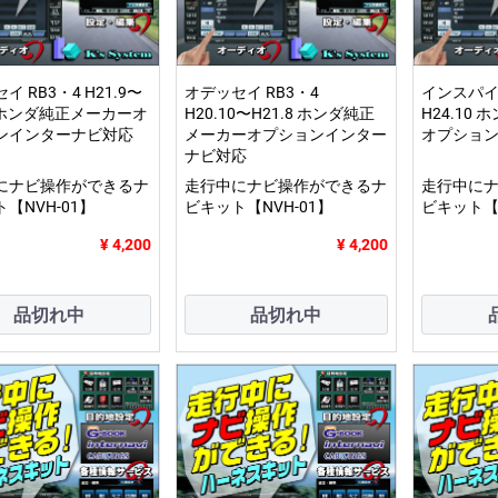
イ RB3・4 H21.9〜
オデッセイ RB3・4
インスパイア 
9 ホンダ純正メーカーオ
H20.10〜H21.8 ホンダ純正
H24.10
ンインターナビ対応
メーカーオプションインター
オプショ
ナビ対応
にナビ操作ができるナ
走行中にナビ操作ができるナ
走行中に
【NVH-01】
ビキット【NVH-01】
ビキット【N
¥ 4,200
¥ 4,200
品切れ中
品切れ中