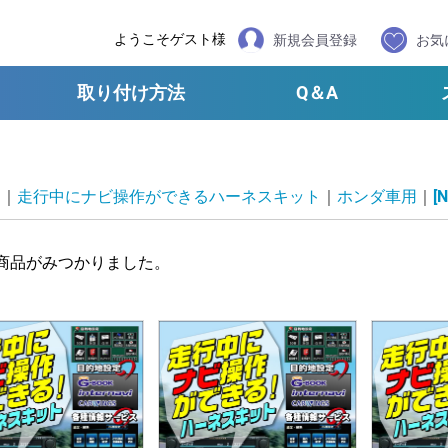
ようこそゲスト様
新規会員登録
お気
取り付け方法
Q＆A
品
走行中にナビ操作ができるハーネスキット
ホンダ車用
[
商品がみつかりました。