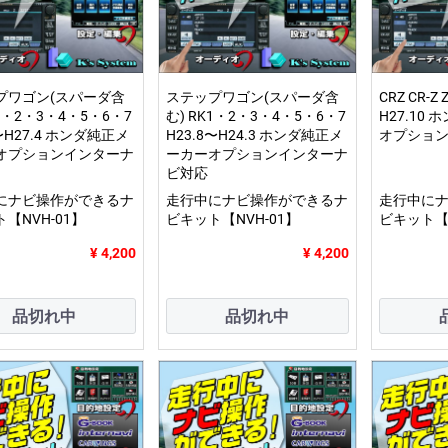
プワゴン(スパーダ含
ステップワゴン(スパーダ含
CRZ CR-Z 
K1・2・3・4・5・6・7
む) RK1・2・3・4・5・6・7
H27.10
4〜H27.4 ホンダ純正メ
H23.8〜H24.3 ホンダ純正メ
オプショ
オプションインターナ
ーカーオプションインターナ
ビ対応
にナビ操作ができるナ
走行中にナビ操作ができるナ
走行中に
【NVH-01】
ビキット【NVH-01】
ビキット【N
¥ 4,200
¥ 4,200
品切れ中
品切れ中