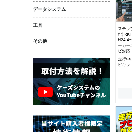
データシステム
工具
ステッ
む) R
H24.
その他
ーカー
ビ対応
走行中
ビキット