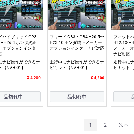
ドハイブリッド GP3
フリード GB3・GB4 H20.5〜
フィットハ
1〜H26.4 ホンダ純正
H23.10 ホンダ純正メーカー
H22.10〜
ーオプションインター
オプションインターナビ対応
メーカー
応
ナビ対応
にナビ操作ができるナ
走行中にナビ操作ができるナ
走行中に
【NVH-01】
ビキット【NVH-01】
ビキット【N
¥ 4,200
¥ 4,200
品切れ中
品切れ中
1
2
次へ