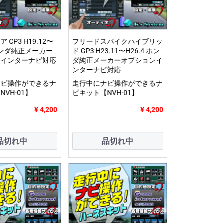
CP3 H19.12〜
フリードスパイクハイブリッ
 ホンダ純正メーカー
ド GP3 H23.11〜H26.4 ホン
ンインターナビ対応
ダ純正メーカーオプションイ
ンターナビ対応
ナビ操作ができるナ
走行中にナビ操作ができるナ
VH-01】
ビキット【NVH-01】
¥ 4,200
¥ 4,200
品切れ中
品切れ中