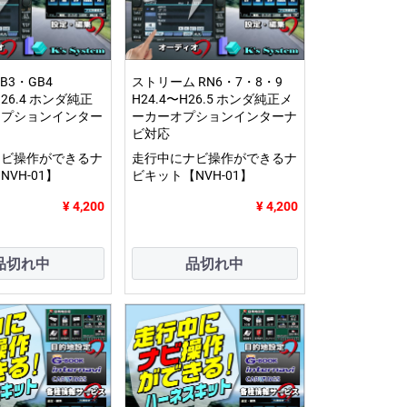
B3・GB4
ストリーム RN6・7・8・9
H26.4 ホンダ純正
H24.4〜H26.5 ホンダ純正メ
オプションインター
ーカーオプションインターナ
ビ対応
ナビ操作ができるナ
走行中にナビ操作ができるナ
VH-01】
ビキット【NVH-01】
¥ 4,200
¥ 4,200
品切れ中
品切れ中