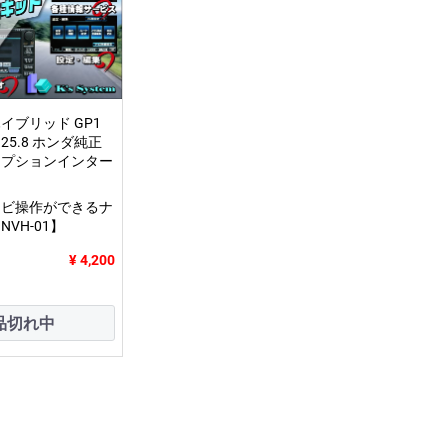
イブリッド GP1
H25.8 ホンダ純正
オプションインター
ナビ操作ができるナ
VH-01】
¥ 4,200
品切れ中