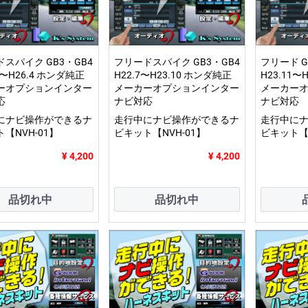
スパイク GB3・GB4
フリードスパイク GB3・GB4
フリード G
1〜H26.4 ホンダ純正
H22.7〜H23.10 ホンダ純正
H23.11〜
ーオプションインター
メーカーオプションインター
メーカー
応
ナビ対応
ナビ対応
にナビ操作ができるナ
走行中にナビ操作ができるナ
走行中に
【NVH-01】
ビキット【NVH-01】
ビキット【N
¥ 4,200
¥ 4,200
品切れ中
品切れ中