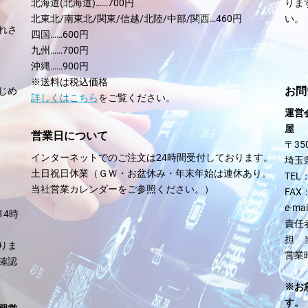
北海道(北海道)……700円
りま
北東北/南東北/関東/信越/北陸/中部/関西…460円
い。
れさ
四国……600円
。
九州……700円
沖縄……900円
※送料は税込価格
お問
じめ
詳しくはこちら
をご覧ください。
運営
屋 号
営業日について
〒350
インターネットでのご注文は24時間受付しております。
埼玉
土日祝日休業（ＧＷ・お盆休み・年末年始は連休あり。
TEL
当社営業カレンダーをご参照ください。）
FAX
e-ma
14時
責任
担 
りま
営業
確認
※お
す。