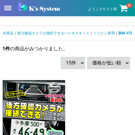
Menu
0
ようこそゲスト様
全商品
後方確認カメラが接続できるハーネスキット
ミツビシ車用
[BM-07]
1
件
の商品がみつかりました。