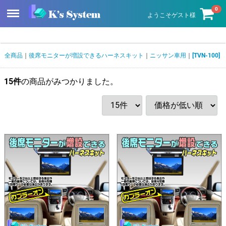
Menu
0
ようこそゲスト様
全商品
後席モニターが増設できるハーネスキット
ニッサン車用
[TVN-100]
15
件
の商品がみつかりました。