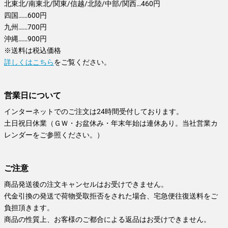
北東北/南東北/関東/信越/北陸/中部/関西…460円
四国……600円
九州……700円
沖縄……900円
※送料は税込価格
詳しくはこちら
をご覧ください。
営業日について
インターネットでのご注文は24時間受付しております。
土日祝日休業（ＧＷ・お盆休み・年末年始は連休あり。当社営業カ
レンダーをご参照ください。）
ご注意
商品発送後の注文キャンセルはお受けできません。
代金引換の発送で荷物受取拒否をされた場合、宅急便往復送料をご
負担頂きます。
商品の性質上、お客様のご都合による返品はお受けできません。