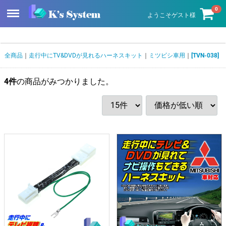
Menu
0
ようこそゲスト様
全商品
走行中にTV&DVDが見れるハーネスキット
ミツビシ車用
[TVN-038]
4
件
の商品がみつかりました。