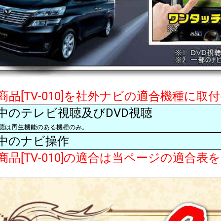
商品[TV-010]を社外ナビの適合機種に
中のテレビ視聴及びDVD視聴
視聴は再生機能のある機種のみ。
中のナビ操作
商品[TV-010]の適合は当ページの適合