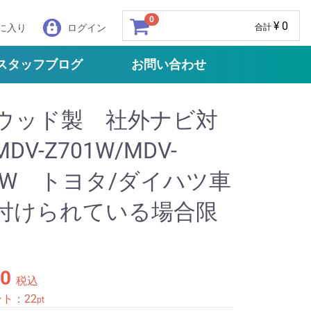
0
¥ 0
に入り
ログイン
合計
スタッフブログ
お問い合わせ
ウッド製 社外ナビ対
DV-Z701W/MDV-
01W トヨタ/ダイハツ車
付けられている場合限
60
税込
ント：
22
pt