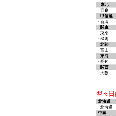
東北
・青森
・
甲信越
・新潟
・
関東
・東京
・
・群馬
北陸
・富山
・
東海
・愛知
・
関西
・大阪
・
翌々日
北海道
・北海道
中国