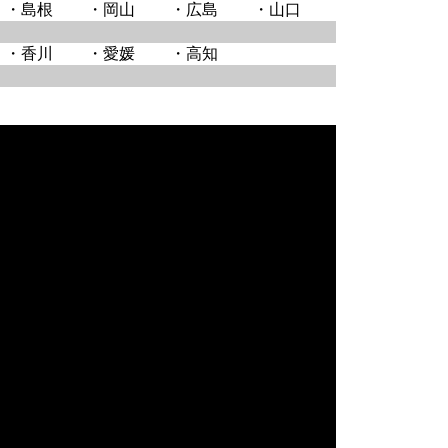
・島根
・岡山
・広島
・山口
・香川
・愛媛
・高知