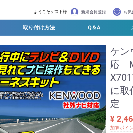
ようこそゲスト様
新規会員登録
お気
取り付け方法
Q＆A
ケン
応 M
X7
に取
定
¥ 2,4
加算ポイ