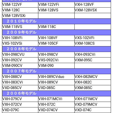
VXM-122VF
VXM-122VFi
VXH-128VF
VXM-128C
VXM-128VS
VXM-128VSX
VXM-128VSXi
２０１０年モデル
VXM-118VS
VXM-118C
２００９年モデル
VXH-108VFi
VXH-108VF
VXS-102VFi
VXS-102VSi
VXM-105CF
VXM-108CS
２００８年モデル
VXH-098CVU
VXH-098CV
VXH-093CVi
VXH-092CV
VXS-092CVi
VXM-095C
VXM-090CV
VXM-090
２００７年モデル
VXH-088CV
VXH-089CVduo
VXH-082MCV
VXH-083CVi
VXH-089CV
VXH-082C
VXD-085CV
VXD-085C
VXM-085C
２００６年モデル
VXH-079CV
VXH-071MCVi
VXH-071MCV
VXH-072CV
VXH-072C
VXD-079MCV
VXD-079C
VXD-074CV
VXD-074C