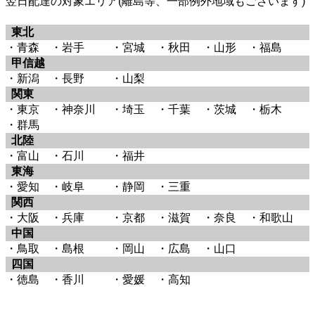
翌日配達の対象エリア(離島等、一部例外地域もございます)
東北
・青森
・岩手
・宮城
・秋田
・山形
・福島
甲信越
・新潟
・長野
・山梨
関東
・東京
・神奈川
・埼玉
・千葉
・茨城
・栃木
・群馬
北陸
・富山
・石川
・福井
東海
・愛知
・岐阜
・静岡
・三重
関西
・大阪
・兵庫
・京都
・滋賀
・奈良
・和歌山
中国
・鳥取
・島根
・岡山
・広島
・山口
四国
・徳島
・香川
・愛媛
・高知