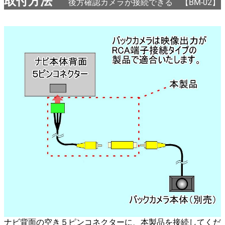
取付方法
後方確認カメラが接続できる 【BM-02】
ナビ背面の空き５ピンコネクターに、本製品を接続してくだ