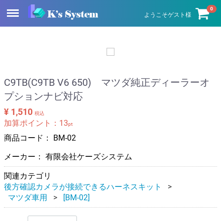
Menu
0
ようこそゲスト様
C9TB(C9TB V6 650) マツダ純正ディーラーオ
プションナビ対応
¥ 1,510
税込
加算ポイント：
13
pt
商品コード：
BM-02
メーカー： 有限会社ケーズシステム
関連カテゴリ
後方確認カメラが接続できるハーネスキット
マツダ車用
[BM-02]