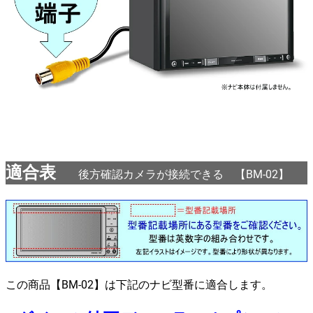
適合表
後方確認カメラが接続できる 【BM-02】
この商品
【BM-02】
は下記のナビ型番に適合します。