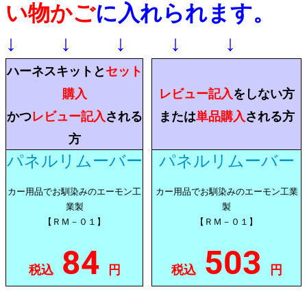
い物かご
に入れられます。
↓ ↓ ↓ ↓ ↓
ハーネスキットと
セット
購入
レビュー記入
をしない方
かつ
レビュー記入
される
または
単品購入
される方
方
パネルリムーバー
パネルリムーバー
カー用品でお馴染みのエーモン工
カー用品でお馴染みのエーモン工業
業製
製
【ＲＭ－０１】
【ＲＭ－０１】
84
503
税込
円
税込
円