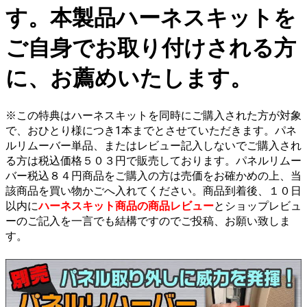
す。本製品ハーネスキットを
ご自身でお取り付けされる方
に、お薦めいたします。
※この特典はハーネスキットを同時にご購入された方が対象
で、おひとり様につき1本までとさせていただきます。パネ
ルリムーバー単品、またはレビュー記入しないでご購入され
る方は税込価格５０３円で販売しております。パネルリムー
バー税込８４円商品をご購入の方は売価をお確かめの上、当
該商品を買い物かごへ入れてください。商品到着後、１０日
以内に
ハーネスキット商品の商品レビュー
と
ショップレビュ
ー
のご記入を一言でも結構ですのでご投稿、お願い致しま
す。