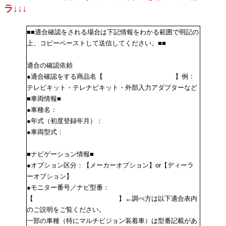
ラ↓↓↓
■■適合確認をされる場合は下記情報をわかる範囲で明記の
上、コピーペーストして送信してください。■■
適合の確認依頼
●適合確認をする商品名【 】例：
テレビキット・テレナビキット・外部入力アダプターなど
■車両情報■
●車種名：
●年式（初度登録年月）：
●車両型式：
■ナビゲーション情報■
●オプション区分：【メーカーオプション】or【ディーラ
ーオプション】
●モニター番号／ナビ型番：
【 】←調べ方は以下適合表内
のご説明をご覧ください。
一部の車種（特にマルチビジョン装着車）は型番記載があ