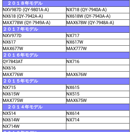
２０１８年モデル
NXV987D (QY-9801A-A)
NX718 (QY-7940A-A)
NX618 (QY-7942A-A)
NX618W (QY-7943A-A)
MAX778W (QY-7949A-A)
MAX678W (QY-7948A-A)
２０１７年モデル
NXV977D
NX717
NX617
NX617W
MAX677W
MAX777W
２０１６年モデル
QY7843AT
NX716
NX616
MAX776W
MAX676W
２０１５年モデル
NX715
NX615
NX615W
NX515
MAX775W
MAX675W
２０１４年モデル
NX514
NX614
NX614W
NX714
NX714W