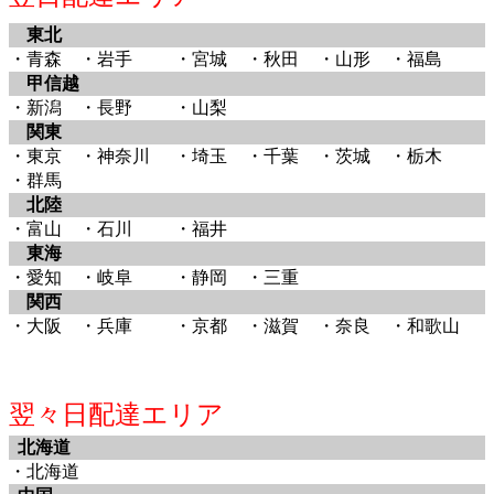
東北
・青森
・岩手
・宮城
・秋田
・山形
・福島
甲信越
・新潟
・長野
・山梨
関東
・東京
・神奈川
・埼玉
・千葉
・茨城
・栃木
・群馬
北陸
・富山
・石川
・福井
東海
・愛知
・岐阜
・静岡
・三重
関西
・大阪
・兵庫
・京都
・滋賀
・奈良
・和歌山
翌々日配達エリア
北海道
・北海道