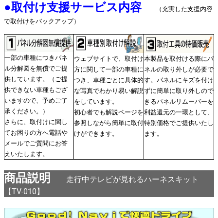
●
取付け支援サービス内容
（充実した支援内容
で取付けをバックアップ）
一部の車種につきパネ
ウェブサイトで、取付け
本製品を取付ける際にパ
ル分解図を無償でご提
方に関して一部の車種に
ネルの取り外しが必要で
供しています。（ご提
つき、車種ごとに具体的
す。パネルにキズを付け
供できない車種もござ
な写真でわかり易い解説
ずに簡単に取り外しので
いますので、予めご了
をしています。
きるパネルリムーバーを
承ください。）
初心者でも解説ページを
利益還元の一環として、
さらに、取付けに関し
参照しながら簡単に取付
特別価格でご提供いたし
てお困りの方へ電話や
けができます。
ます。
メールでご質問にお答
えいたします。
商品説明
走行中テレビが見れるハーネスキット
【TV-010】