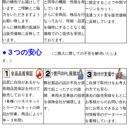
限の梱包でお届けして
と同等の機能・性能を有
に限定することで中間マ
います。ご理解とご協
しています。
ージンをカット。
力をいただきますよう
さらに全商品、検品を行
流通コスト安を販売価格
お願い致します。
なっており、性能・品質
に反映しています。
さらに梱包費の低減分
を犠牲にすることなく低
は販売価格に反映して
価格でのご提供を実現し
います。
ております。
●
３つの安心
（ご購入に際しての不安を解消いたしま
す。）
品質に自信があるから
弊社製品の設計不良が原
ご自身で取付けをお考え
長期品質保証を付けて
因で起こったナビの故
の方でも安心。
販売しております。
障、車両火災事故の損害
過去の販売実績をもとに
（各種ハーネスキット
を保険会社が補償しま
お客様からのお問い合わ
とケーブルキットの商
す。
せにお答えできるよう取
品が対象。商品により1
付情報等のデータベース
年～３年間）
を蓄積しています。