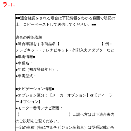
ラ↓↓↓
■■適合確認をされる場合は下記情報をわかる範囲で明記の
上、コピーペーストして送信してください。■■
適合の確認依頼
●適合確認をする商品名【 】例：
テレビキット・テレナビキット・外部入力アダプターなど
■車両情報■
●車種名：
●年式（初度登録年月）：
●車両型式：
■ナビゲーション情報■
●オプション区分：【メーカーオプション】or【ディーラ
ーオプション】
●モニター番号／ナビ型番：
【 】←調べ方は以下適合表内
のご説明をご覧ください。
一部の車種（特にマルチビジョン装着車）は型番記載があ