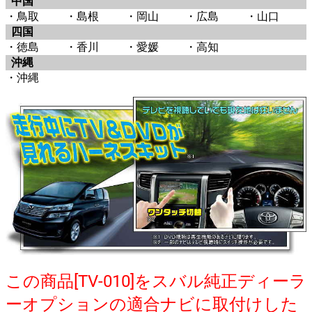
中国
・鳥取
・島根
・岡山
・広島
・山口
四国
・徳島
・香川
・愛媛
・高知
沖縄
・沖縄
この商品[TV-010]をスバル純正ディーラ
ーオプションの適合ナビに取付けした