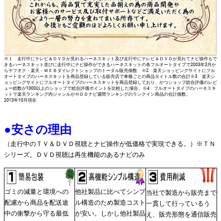
※１ 走行中にテレビ＆ＤＶＤが見れるハーネスキット及び走行中にテレビ＆ＤＶＤが見れてナビ操作もで
きるハーネスキット並びに走行中にナビ操作ができるハーネスキットの各フルオートタイプで2003年3月か
らヤフオク・楽天・ＷＥＢダイレクトショップのトータル販売個数 ※2 楽天ショッピングサイトにフル
オートタイプのハーネスキットを商品登録している販売店で車種ごとの商品タイトル数の合計※3 楽天シ
ョッピングサイトにフルオートタイプのハーネスキットを商品登録しており、かつショップ総合評価のレビ
ュー総数が1000以上のショップで総合評価ポイントを比較した場合。※4 フルオートタイプのハーネスキ
ットで楽天ランキング内ジャンルがＨＤＤナビ週間ランキングのランクイン商品の合計個数。
2013年10月現在
●
安さの理由
（走行中のＴＶ＆ＤＶＤ視聴とナビ操作が低価格で実現できる。）※ＴＮ
シリーズ。ＤＶＤ視聴は再生機能のあるナビのみ
ゴミの減量と環境への
他社製品に比べてシンプ
当社で製造から販売まで
配慮から商品を配送途
ル構造のため製造コスト
一貫して行っているう
中の衝撃から守る最低
が安い。しかし他社製品
え、販売形態を通信販売