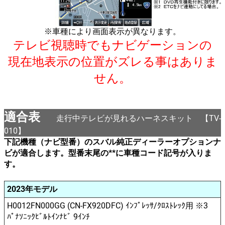
※車種により画面表示が異なります。
テレビ視聴時でもナビゲーションの
現在地表示の位置がズレる事はありま
せん。
適合表
走行中テレビが見れるハーネスキット 【TV-
010】
下記機種（ナビ型番）のスバル純正ディーラーオプションナ
ビが適合します。型番末尾の**に車種コード記号が入りま
す。
2023年モデル
H0012FN000GG (CN-FX920DFC) ｲﾝﾌﾟﾚｯｻ/ｸﾛｽﾄﾚｯｸ用 ※3
ﾊﾟﾅｿﾆｯｸﾋﾞﾙﾄｲﾝﾅﾋﾞ 9ｲﾝﾁ