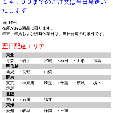
１４：００までのご注文は当日発送い
たします
適用条件
在庫がある商品に限ります。
年末・年始および臨時休業日は、当日発送の対象外です。
翌日配達エリア
東北
・青森
・岩手
・宮城
・秋田
・山形
・福島
甲信越
・新潟
・長野
・山梨
関東
・東京
・神奈川
・埼玉
・千葉
・茨城
・栃木
・群馬
北陸
・富山
・石川
・福井
東海
・愛知
・岐阜
・静岡
・三重