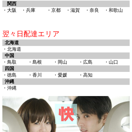
関西
・大阪
・兵庫
・京都
・滋賀
・奈良
・和歌山
翌々日配達エリア
北海道
・北海道
中国
・鳥取
・島根
・岡山
・広島
・山口
四国
・徳島
・香川
・愛媛
・高知
沖縄
・沖縄