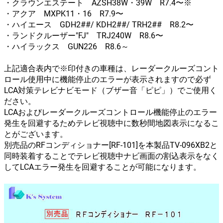
・クラウンエステート AZSH38W・39W R7.4〜※
・アクア MXPK11・16 R7.9〜
・ハイエース GDH2##/ KDH2##/ TRH2## R8.2〜
・ランドクルーザー"FJ" TRJ240W R8.6〜
・ハイラックス GUN226 R8.6～
上記適合表内で※印付きの車種は、レーダークルーズコント
ロール使用中に機能停止のエラーが表示されますので必ず
LCA対策テレビナビモード（ブザー音「ピピ」）でご使用く
ださい。
LCAおよびレーダークルーズコントロール機能停止のエラー
発生を回避するためテレビ視聴中に数秒間地図表示になるこ
とがございます。
別売品のRFコンディショナー[RF-101]を本製品TV-096XB2と
同時装着することでテレビ視聴中ナビ画面の割込表示をなく
してLCAエラー発生を回避することが可能になります。