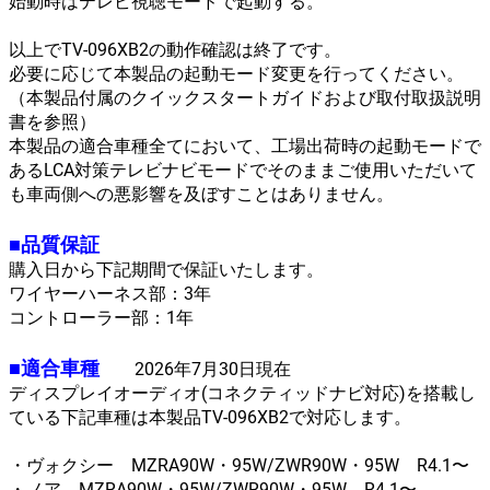
始動時はテレビ視聴モードで起動する。
以上でTV-096XB2の動作確認は終了です。
必要に応じて本製品の起動モード変更を行ってください。
（本製品付属のクイックスタートガイドおよび取付取扱説明
書を参照）
本製品の適合車種全てにおいて、工場出荷時の起動モードで
あるLCA対策テレビナビモードでそのままご使用いただいて
も車両側への悪影響を及ぼすことはありません。
■品質保証
購入日から下記期間で保証いたします。
ワイヤーハーネス部：3年
コントローラー部：1年
■適合車種
2026年7月30日現在
ディスプレイオーディオ(コネクティッドナビ対応)を搭載し
ている下記車種は本製品TV-096XB2で対応します。
・ヴォクシー MZRA90W・95W/ZWR90W・95W R4.1〜
・ノア MZRA90W・95W/ZWR90W・95W R4.1〜