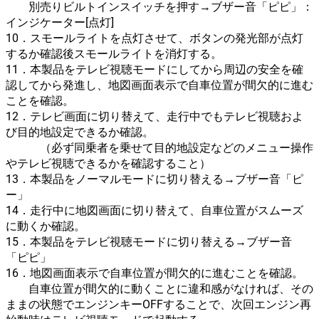
別売りビルトインスイッチを押す→ブザー音「ピピ」：
インジケーター[点灯]
10．スモールライトを点灯させて、ボタンの発光部が点灯
するか確認後スモールライトを消灯する。
11．本製品をテレビ視聴モードにしてから周辺の安全を確
認してから発進し、地図画面表示で自車位置が間欠的に進む
ことを確認。
12．テレビ画面に切り替えて、走行中でもテレビ視聴およ
び目的地設定できるか確認。
（必ず同乗者を乗せて目的地設定などのメニュー操作
やテレビ視聴できるかを確認すること）
13．本製品をノーマルモードに切り替える→ブザー音「ピ
ー」
14．走行中に地図画面に切り替えて、自車位置がスムーズ
に動くか確認。
15．本製品をテレビ視聴モードに切り替える→ブザー音
「ピピ」
16．地図画面表示で自車位置が間欠的に進むことを確認。
自車位置が間欠的に動くことに違和感がなければ、その
ままの状態でエンジンキーOFFすることで、次回エンジン再