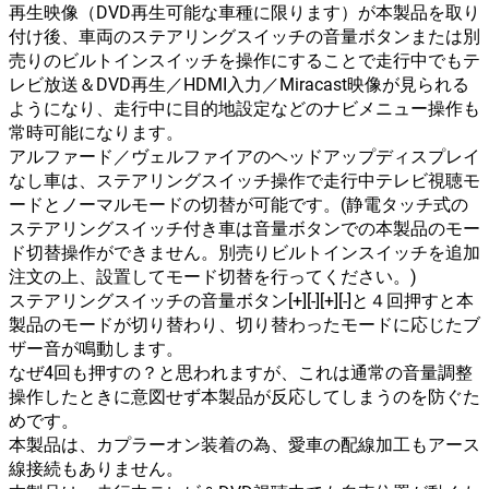
再生映像（DVD再生可能な車種に限ります）が本製品を取り
付け後、車両のステアリングスイッチの音量ボタンまたは別
売りのビルトインスイッチを操作にすることで走行中でもテ
レビ放送＆DVD再生／HDMI入力／Miracast映像が見られる
ようになり、走行中に目的地設定などのナビメニュー操作も
常時可能になります。
アルファード／ヴェルファイアのヘッドアップディスプレイ
なし車は、ステアリングスイッチ操作で走行中テレビ視聴モ
ードとノーマルモードの切替が可能です。(静電タッチ式の
ステアリングスイッチ付き車は音量ボタンでの本製品のモー
ド切替操作ができません。別売りビルトインスイッチを追加
注文の上、設置してモード切替を行ってください。)
ステアリングスイッチの音量ボタン[+][-][+][-]と４回押すと本
製品のモードが切り替わり、切り替わったモードに応じたブ
ザー音が鳴動します。
なぜ4回も押すの？と思われますが、これは通常の音量調整
操作したときに意図せず本製品が反応してしまうのを防ぐた
めです。
本製品は、カプラーオン装着の為、愛車の配線加工もアース
線接続もありません。