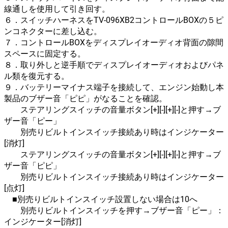
線通しを使用して引き回す。
６．スイッチハーネスをTV-096XB2コントロールBOXの５ピ
ンコネクターに差し込む。
７．コントロールBOXをディスプレイオーディオ背面の隙間
スペースに固定する。
８．取り外しと逆手順でディスプレイオーディオおよびパネ
ル類を復元する。
９．バッテリーマイナス端子を接続して、エンジン始動し本
製品のブザー音「ピピ」がなることを確認。
ステアリングスイッチの音量ボタン[+][-][+][-]と押す→ブ
ザー音「ピー」
別売りビルトインスイッチ接続あり時はインジケーター
[消灯]
ステアリングスイッチの音量ボタン[+][-][+][-]と押す→ブ
ザー音「ピピ」
別売りビルトインスイッチ接続あり時はインジケーター
[点灯]
■別売りビルトインスイッチ設置しない場合は10へ
別売りビルトインスイッチを押す→ブザー音「ピー」：
インジケーター[消灯]