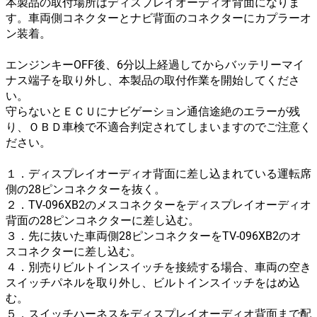
本製品の取付場所はディスプレイオーディオ背面になりま
す。車両側コネクターとナビ背面のコネクターにカプラーオ
ン装着。
エンジンキーOFF後、6分以上経過してからバッテリーマイ
ナス端子を取り外し、本製品の取付作業を開始してくださ
い。
守らないとＥＣＵにナビゲーション通信途絶のエラーが残
り、ＯＢＤ車検で不適合判定されてしまいますのでご注意く
ださい。
１．ディスプレイオーディオ背面に差し込まれている運転席
側の28ピンコネクターを抜く。
２．TV-096XB2のメスコネクターをディスプレイオーディオ
背面の28ピンコネクターに差し込む。
３．先に抜いた車両側28ピンコネクターをTV-096XB2のオ
スコネクターに差し込む。
４．別売りビルトインスイッチを接続する場合、車両の空き
スイッチパネルを取り外し、ビルトインスイッチをはめ込
む。
５．スイッチハーネスをディスプレイオーディオ背面まで配