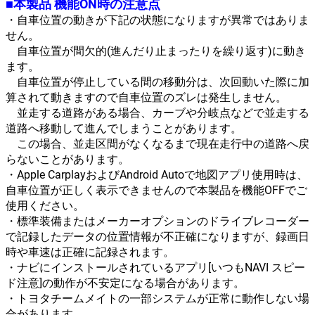
■本製品 機能ON時の注意点
・自車位置の動きが下記の状態になりますが異常ではありま
せん。
自車位置が間欠的(進んだり止まったりを繰り返す)に動き
ます。
自車位置が停止している間の移動分は、次回動いた際に加
算されて動きますので自車位置のズレは発生しません。
並走する道路がある場合、カーブや分岐点などで並走する
道路へ移動して進んでしまうことがあります。
この場合、並走区間がなくなるまで現在走行中の道路へ戻
らないことがあります。
・Apple CarplayおよびAndroid Autoで地図アプリ使用時は、
自車位置が正しく表示できませんので本製品を機能OFFでご
使用ください。
・標準装備またはメーカーオプションのドライブレコーダー
で記録したデータの位置情報が不正確になりますが、録画日
時や車速は正確に記録されます。
・ナビにインストールされているアプリ[いつもNAVI スピー
ド注意]の動作が不安定になる場合があります。
・トヨタチームメイトの一部システムが正常に動作しない場
合があります。