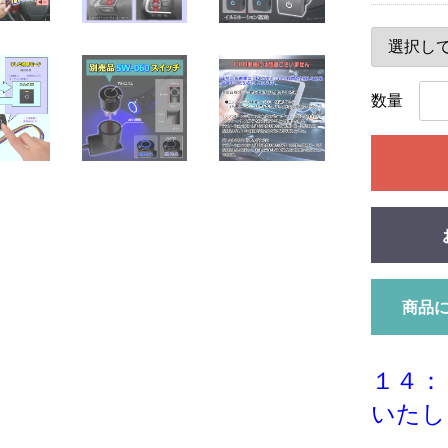
数量
商品
１４：
いたし