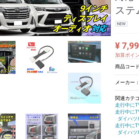
ステ
NEW
¥ 7,9
加算ポイ
商品コー
メーカー：
関連カテ
走行中にT
走行中にT
ダイハツ
走行中にT
ダイハツ