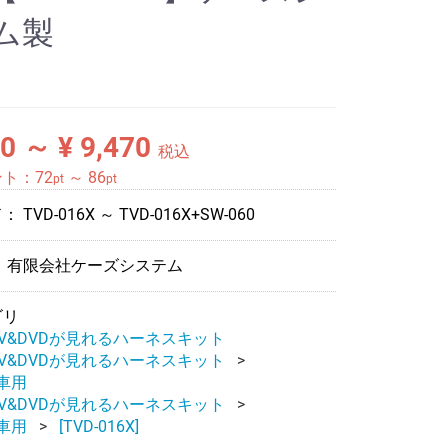
ム製
90 ～ ¥ 9,470
税込
ント：
72
～
86
pt
pt
ド：
TVD-016X ～ TVD-016X+SW-060
 有限会社ケーズシステム
ゴリ
V&DVDが見れるハーネスキット
V&DVDが見れるハーネスキット
車用
V&DVDが見れるハーネスキット
車用
[TVD-016X]