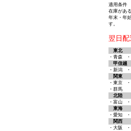
適用条件
在庫があ
年末・年
す。
翌日配
東北
・青森
・
甲信越
・新潟
・
関東
・東京
・
・群馬
北陸
・富山
・
東海
・愛知
・
関西
・大阪
・