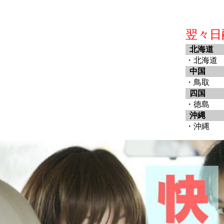
翌々日
北海道
・北海道
中国
・鳥取
四国
・徳島
沖縄
・沖縄