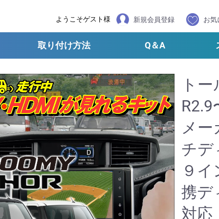
ようこそゲスト様
新規会員登録
お気
取り付け方法
Q＆A
トール
R2.
メー
チデ
９イ
携デ
対応【