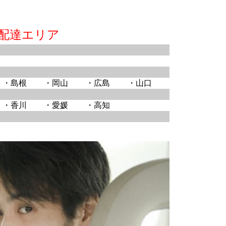
配達エリア
・島根
・岡山
・広島
・山口
・香川
・愛媛
・高知