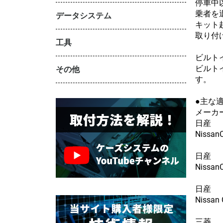
停車中
乗者を
データシステム
キット
取り付
工具
ビルト
ビルト
その他
す。
●主な
メ
日産
Niss
日産
Niss
日産
Niss
三菱 