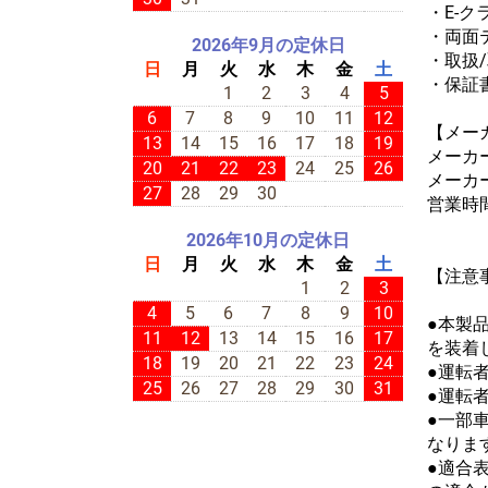
・E-ク
・両面
2026年9月の定休日
・取扱
日
月
火
水
木
金
土
・保証
1
2
3
4
5
6
7
8
9
10
11
12
【メー
13
14
15
16
17
18
19
メー
20
21
22
23
24
25
26
メーカー
27
28
29
30
営業時
2026年10月の定休日
日
月
火
水
木
金
土
【注意
1
2
3
4
5
6
7
8
9
10
●本製
11
12
13
14
15
16
17
を装着し
18
19
20
21
22
23
24
●運転
25
26
27
28
29
30
31
●運転
●一部車
なりま
●適合