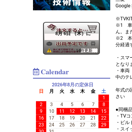
Goog
※TVK
※1 
ん。ま
※2 
分経過
・スマート
となり
Calendar
・車両
中のテ
2026年8月の定休日
年式の
日
月
火
水
木
金
土
さい
1
2
3
4
5
6
7
8
●同梱
9
10
11
12
13
14
15
・TV
16
17
18
19
20
21
22
・ビル
23
24
25
26
27
28
29
・スイ
30
31