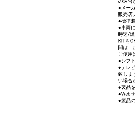
の適合
●メー
販売店
●標準
●車両
時速/
KITを
間は、
ご使用
●シフ
●テレ
致しま
い場合
●製品
●We
●製品