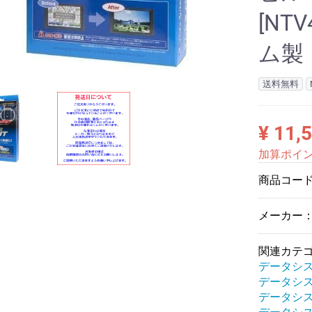
[NT
ム製
送料無料
¥ 11,
加算ポイ
商品コー
メーカー
関連カテ
データシ
データシ
データシ