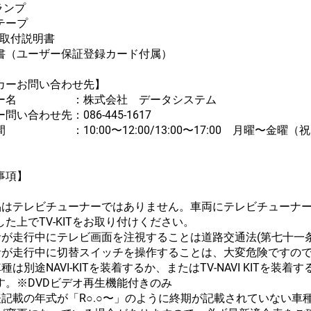
ランプ
テープ
/取付説明書
書（ユーザー保証登録カード付属）
カーお問い合わせ先】
カー名 ：株式会社 データシステム
問い合わせ先：086-445-1617
間 ：10:00〜12:00/13:00〜17:00 月曜〜金曜
事項】
品はテレビチューナーではありません。車両にテレビチューナ
た上でTV-KITをお取り付けください。
者が走行中にテレビ画面を注視することは道路交通法(第七十一
者が走行中に切替スイッチを操作することは、大変危険ですの
種は別途NAVI-KITを装着するか、またはTV-NAVI KITを
す。※DVDビデオ再生機能付きのみ
表記載の年式が「R○.○〜」のように終期が記載されていない車種