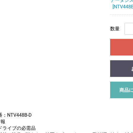
データシ
[NTV448B
数量
商品
：NTV448B-D
情報
ドライブの必需品