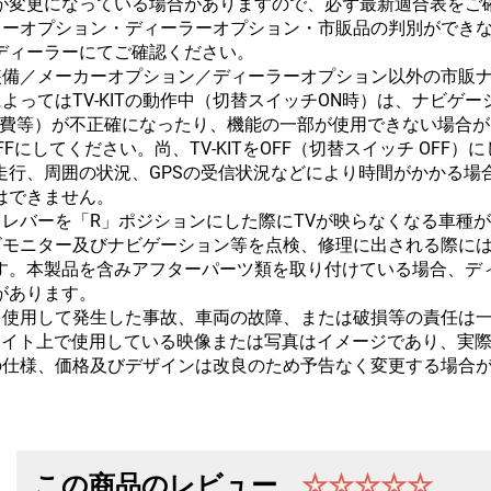
が変更になっている場合がありますので、必ず最新適合表をご
カーオプション・ディーラーオプション・市販品の判別ができ
ディーラーにてご確認ください。
装備／メーカーオプション／ディーラーオプション以外の市販
によってはTV-KITの動作中（切替スイッチON時）は、ナビ
燃費等）が不正確になったり、機能の一部が使用できない場合が
OFFにしてください。尚、TV-KITをOFF（切替スイッチ O
走行、周囲の状況、GPSの受信状況などにより時間がかかる場
はできません。
トレバーを「R」ポジションにした際にTVが映らなくなる車種
ビモニター及びナビゲーション等を点検、修理に出される際に
す。本製品を含みアフターパーツ類を取り付けている場合、デ
があります。
を使用して発生した事故、車両の故障、または破損等の責任は
bサイト上で使用している映像または写真はイメージであり、実
の仕様、価格及びデザインは改良のため予告なく変更する場合
この商品のレビュー
☆☆☆☆☆