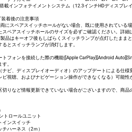
le 搭載インフォテイメントシステム（12.3インチHDディスプレ
IT装着後の注意事項
車両にスペアスイッチホールがない場合、既に使用されている
たスペアスイッチホールのサイズを必ずご確認ください。詳細
本製品はキーオフ後もしばらくスイッチランプが点灯したまま
するとスイッチランプが消灯します。
フォンを接続した際の機能([Apple CarPlay][Android Auto]
ます。
（ナビ、ディスプレイオーディオ）のアップデートによる仕様
レビ視聴、およびナビゲーション操作ができなくなる）可能性
区切りなど情報更新できていない場合がございますので、商品
品
コントロールユニット
トインスイッチ
ッチハーネス（2ｍ）