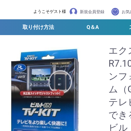
ようこそゲスト様
新規会員登録
お気
取り付け方法
Q＆A
エク
R7.1
ンフ
ム（
テレ
でき
ビル