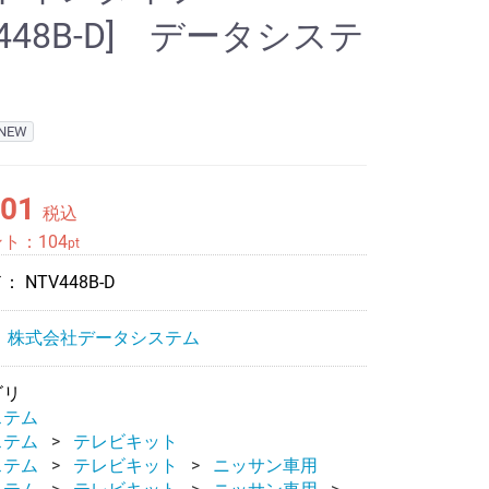
V448B-D] データシステ
NEW
501
税込
ント：
104
pt
ド：
NTV448B-D
：
株式会社データシステム
ゴリ
ステム
ステム
テレビキット
ステム
テレビキット
ニッサン車用