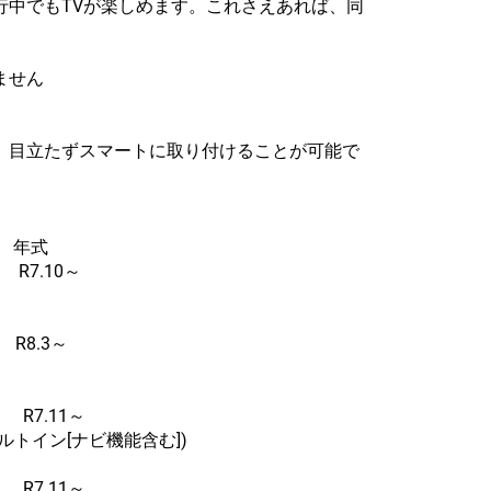
走行中でもTVが楽しめます。これさえあれば、同
ません
、目立たずスマートに取り付けることが可能で
年式
.10～
8.3～
7.11～
eビルトイン[ナビ機能含む])
7.11～